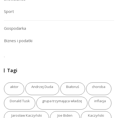
Sport
Gospodarka
Biznes i podatki
.
Tagi
aktor
Andrzej Duda
Białoruś
choroba
Donald Tusk
grupa trzymająca władzę
inflacja
Jarosław Kaczyński
Joe Biden
Kaczyński