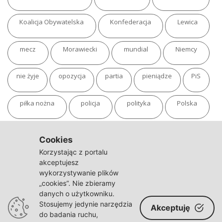
Koalicja Obywatelska
Konfederacja
Lewica
mecz
Morawiecki
mundial
Niemcy
nie żyje
opozycja
partia
pieniądze
PiS
piłka nożna
policja
polityka
Polska
pożar
program
putin
Rosja
sondaż
Cookies
Korzystając z portalu
sport
sąd
TVN
tvp
Twitter
Ukraina
akceptujesz
wykorzystywanie plików
„cookies”. Nie zbieramy
USA
Warszawa
wojna
wojna na Ukrainie
danych o użytkowniku.
Stosujemy jedynie narzędzia
Akceptuję
wybory
wypadek
Władimir Putin
zdrowie
do badania ruchu,