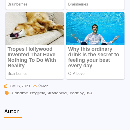
Kwi 16, 2023
Świat
Tags
Alabama
,
Przyjęcie
,
Strzelanina
,
Urodziny
,
USA
Autor