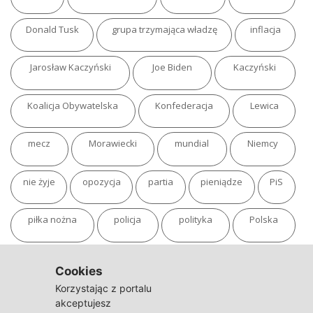
Donald Tusk
grupa trzymająca władzę
inflacja
Jarosław Kaczyński
Joe Biden
Kaczyński
Koalicja Obywatelska
Konfederacja
Lewica
mecz
Morawiecki
mundial
Niemcy
nie żyje
opozycja
partia
pieniądze
PiS
piłka nożna
policja
polityka
Polska
pożar
program
putin
Rosja
sondaż
Cookies
Korzystając z portalu
sport
sąd
TVN
tvp
Twitter
Ukraina
akceptujesz