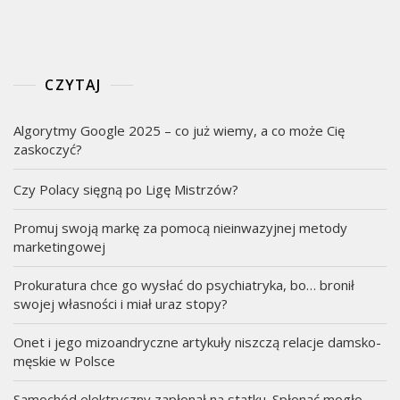
CZYTAJ
Algorytmy Google 2025 – co już wiemy, a co może Cię
zaskoczyć?
Czy Polacy sięgną po Ligę Mistrzów?
Promuj swoją markę za pomocą nieinwazyjnej metody
marketingowej
Prokuratura chce go wysłać do psychiatryka, bo… bronił
swojej własności i miał uraz stopy?
Onet i jego mizoandryczne artykuły niszczą relacje damsko-
męskie w Polsce
Samochód elektryczny zapłonął na statku. Spłonąć mogło