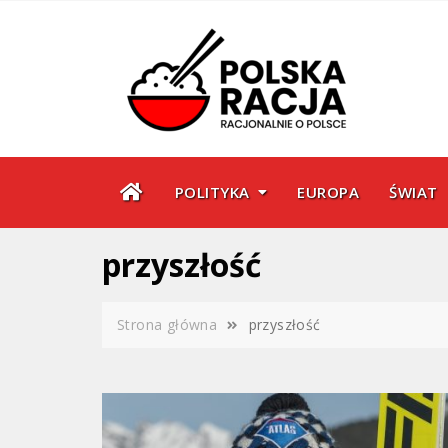
Skip
to
content
POLITYKA
EUROPA
ŚWIAT
przyszłość
Strona główna
przyszłość