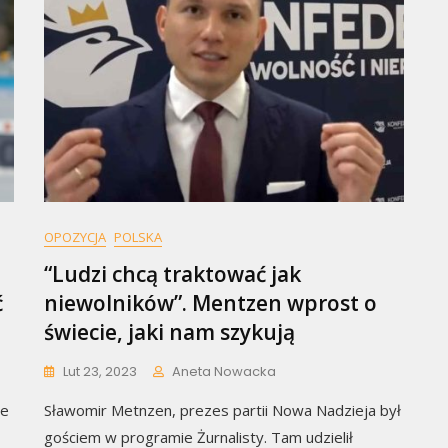
OPOZYCJA
POLSKA
“Ludzi chcą traktować jak
ć
niewolników”. Mentzen wprost o
świecie, jaki nam szykują
Lut 23, 2023
Aneta Nowacka
że
Sławomir Metnzen, prezes partii Nowa Nadzieja był
gościem w programie Żurnalisty. Tam udzielił