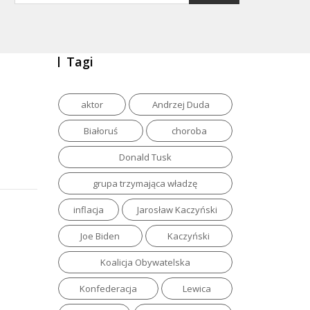
Tagi
aktor
Andrzej Duda
Białoruś
choroba
Donald Tusk
grupa trzymająca władzę
inflacja
Jarosław Kaczyński
Joe Biden
Kaczyński
Koalicja Obywatelska
Konfederacja
Lewica