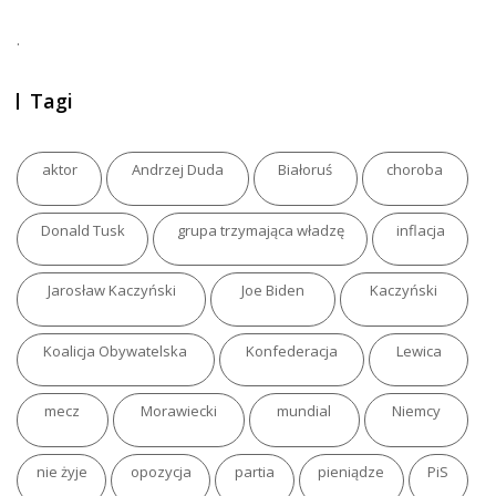
.
Tagi
aktor
Andrzej Duda
Białoruś
choroba
Donald Tusk
grupa trzymająca władzę
inflacja
Jarosław Kaczyński
Joe Biden
Kaczyński
Koalicja Obywatelska
Konfederacja
Lewica
mecz
Morawiecki
mundial
Niemcy
nie żyje
opozycja
partia
pieniądze
PiS