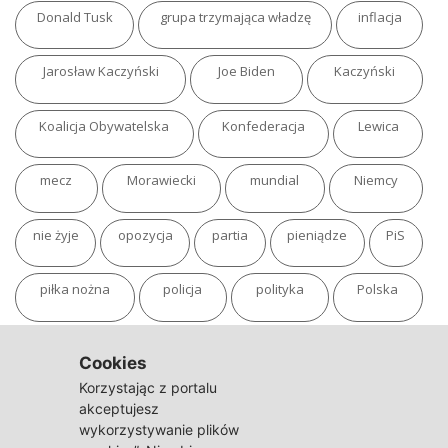
Donald Tusk
grupa trzymająca władzę
inflacja
Jarosław Kaczyński
Joe Biden
Kaczyński
Koalicja Obywatelska
Konfederacja
Lewica
mecz
Morawiecki
mundial
Niemcy
nie żyje
opozycja
partia
pieniądze
PiS
piłka nożna
policja
polityka
Polska
pożar
program
putin
Rosja
sondaż
Cookies
Korzystając z portalu
sport
sąd
TVN
tvp
Twitter
Ukraina
akceptujesz
wykorzystywanie plików