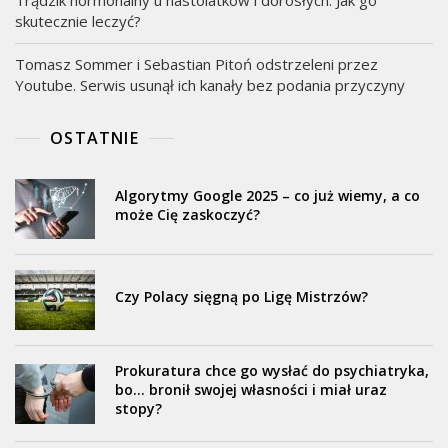
Trądzik hormonalny u nastolatków i dorosłych. Jak go
skutecznie leczyć?
Tomasz Sommer i Sebastian Pitoń odstrzeleni przez
Youtube. Serwis usunął ich kanały bez podania przyczyny
OSTATNIE
Algorytmy Google 2025 – co już wiemy, a co
może Cię zaskoczyć?
Czy Polacy sięgną po Ligę Mistrzów?
Prokuratura chce go wysłać do psychiatryka,
bo… bronił swojej własności i miał uraz
stopy?