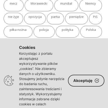
mecz
Morawiecki
mundial
Niemcy
nie żyje
opozycja
partia
pieniądze
PiS
piłka nożna
policja
polityka
Polska
pożar
program
putin
Rosja
sondaż
Cookies
Korzystając z portalu
sport
sąd
TVN
tvp
Twitter
Ukraina
akceptujesz
wykorzystywanie plików
„cookies”. Nie zbieramy
USA
Warszawa
wojna
wojna na Ukrainie
danych o użytkowniku.
Stosujemy jedynie narzędzia
Akceptuję
wybory
wypadek
Władimir Putin
zdrowie
do badania ruchu,
zainteresowania treściami i
statystyk. Wykorzystujemy
informacje zebrane dzięki
cookies w celach