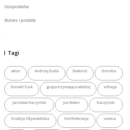
Gospodarka
Biznes i podatki
.
Tagi
aktor
Andrzej Duda
Białoruś
choroba
Donald Tusk
grupa trzymająca władzę
inflacja
Jarosław Kaczyński
Joe Biden
Kaczyński
Koalicja Obywatelska
Konfederacja
Lewica