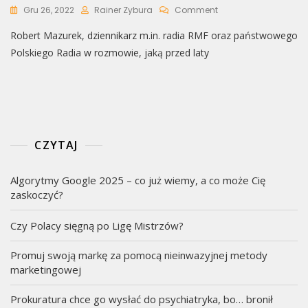
On
Gru 26, 2022
Rainer Zybura
Comment
Mazurek
Robert Mazurek, dziennikarz m.in. radia RMF oraz państwowego
Ujawnił
Kulisy
Polskiego Radia w rozmowie, jaką przed laty
Swojego
Fachu:
“Dziennikarze
Są
Potwornymi
Kretynami”
[+WIDEO]
CZYTAJ
Algorytmy Google 2025 – co już wiemy, a co może Cię
zaskoczyć?
Czy Polacy sięgną po Ligę Mistrzów?
Promuj swoją markę za pomocą nieinwazyjnej metody
marketingowej
Prokuratura chce go wysłać do psychiatryka, bo… bronił