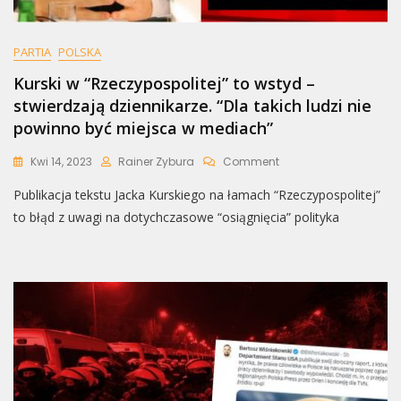
PARTIA
POLSKA
Kurski w “Rzeczypospolitej” to wstyd –
stwierdzają dziennikarze. “Dla takich ludzi nie
powinno być miejsca w mediach”
On
Kwi 14, 2023
Rainer Zybura
Comment
Kurski
Publikacja tekstu Jacka Kurskiego na łamach “Rzeczypospolitej”
W
“Rzeczypospolitej”
to błąd z uwagi na dotychczasowe “osiągnięcia” polityka
To
Wstyd
–
Stwierdzają
Dziennikarze.
“Dla
Takich
Ludzi
Nie
Powinno
Być