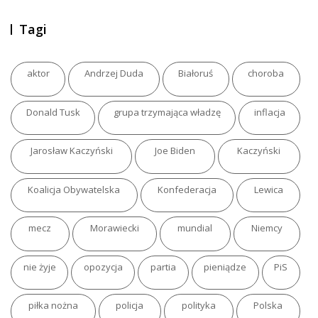
Tagi
aktor
Andrzej Duda
Białoruś
choroba
Donald Tusk
grupa trzymająca władzę
inflacja
Jarosław Kaczyński
Joe Biden
Kaczyński
Koalicja Obywatelska
Konfederacja
Lewica
mecz
Morawiecki
mundial
Niemcy
nie żyje
opozycja
partia
pieniądze
PiS
piłka nożna
policja
polityka
Polska