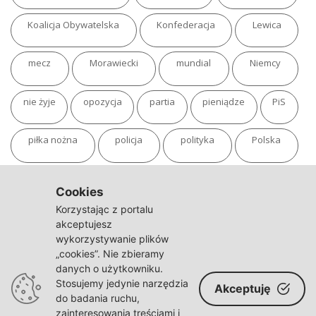
Koalicja Obywatelska
Konfederacja
Lewica
mecz
Morawiecki
mundial
Niemcy
nie żyje
opozycja
partia
pieniądze
PiS
piłka nożna
policja
polityka
Polska
pożar
program
putin
Rosja
sondaż
Cookies
Korzystając z portalu
sport
sąd
TVN
tvp
Twitter
Ukraina
akceptujesz
wykorzystywanie plików
„cookies”. Nie zbieramy
USA
Warszawa
wojna
wojna na Ukrainie
danych o użytkowniku.
Stosujemy jedynie narzędzia
Akceptuję
wybory
wypadek
Władimir Putin
zdrowie
do badania ruchu,
zainteresowania treściami i