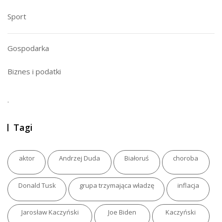
Sport
Gospodarka
Biznes i podatki
.
Tagi
aktor
Andrzej Duda
Białoruś
choroba
Donald Tusk
grupa trzymająca władzę
inflacja
Jarosław Kaczyński
Joe Biden
Kaczyński