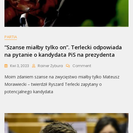
PARTIA
“Szanse miałby tylko on”. Terlecki odpowiada
na pytanie o kandydata PiS na prezydenta
On
Kwi 3, 2023
Rainer Zybura
Comment
“Szanse
Moim zdaniem szanse na zwycięstwo miałby tylko Mateusz
Miałby
Tylko
Morawiecki – twierdził Ryszard Terlecki zapytany o
On”.
potencjalnego kandydata
Terlecki
Odpowiada
Na
Pytanie
O
Kandydata
PiS