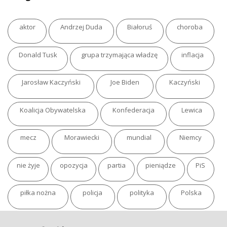
aktor
Andrzej Duda
Białoruś
choroba
Donald Tusk
grupa trzymająca władzę
inflacja
Jarosław Kaczyński
Joe Biden
Kaczyński
Koalicja Obywatelska
Konfederacja
Lewica
mecz
Morawiecki
mundial
Niemcy
nie żyje
opozycja
partia
pieniądze
PiS
piłka nożna
policja
polityka
Polska
pożar
program
putin
Rosja
sondaż