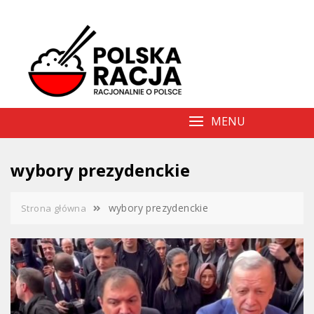
Skip
to
content
MENU
wybory prezydenckie
wybory prezydenckie
Strona główna