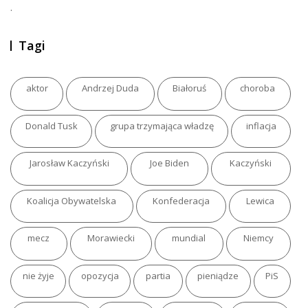
.
Tagi
aktor
Andrzej Duda
Białoruś
choroba
Donald Tusk
grupa trzymająca władzę
inflacja
Jarosław Kaczyński
Joe Biden
Kaczyński
Koalicja Obywatelska
Konfederacja
Lewica
mecz
Morawiecki
mundial
Niemcy
nie żyje
opozycja
partia
pieniądze
PiS