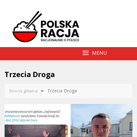
Skip
to
content
MENU
Trzecia Droga
Trzecia Droga
Strona główna