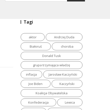
Tagi
aktor
Andrzej Duda
Białoruś
choroba
Donald Tusk
grupa trzymająca władzę
inflacja
Jarosław Kaczyński
Joe Biden
Kaczyński
Koalicja Obywatelska
Konfederacja
Lewica