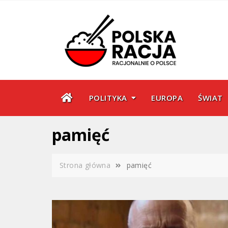
Skip
to
content
POLITYKA
EUROPA
ŚWIAT
pamięć
Strona główna
pamięć