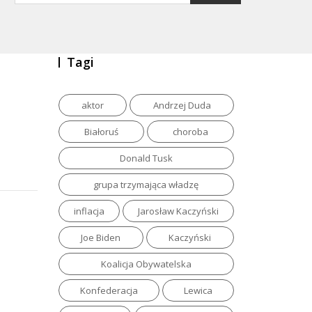
Tagi
aktor
Andrzej Duda
Białoruś
choroba
Donald Tusk
grupa trzymająca władzę
inflacja
Jarosław Kaczyński
Joe Biden
Kaczyński
Koalicja Obywatelska
Konfederacja
Lewica