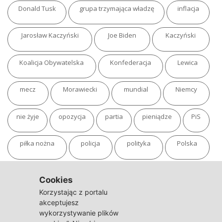
Donald Tusk
grupa trzymająca władzę
inflacja
Jarosław Kaczyński
Joe Biden
Kaczyński
Koalicja Obywatelska
Konfederacja
Lewica
mecz
Morawiecki
mundial
Niemcy
nie żyje
opozycja
partia
pieniądze
PiS
piłka nożna
policja
polityka
Polska
pożar
program
putin
Rosja
sondaż
Cookies
Korzystając z portalu
sport
sąd
TVN
tvp
Twitter
Ukraina
akceptujesz
wykorzystywanie plików