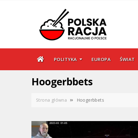
Skip
to
content
POLITYKA
EUROPA
ŚWIAT
Hoogerbbets
Strona główna
Hoogerbbets