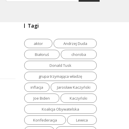
Tagi
aktor
Andrzej Duda
Białoruś
choroba
Donald Tusk
grupa trzymająca władzę
inflacja
Jarosław Kaczyński
Joe Biden
Kaczyński
Koalicja Obywatelska
Konfederacja
Lewica